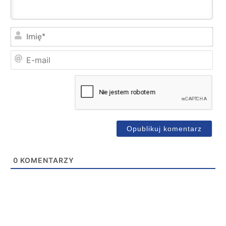
Imi
E-
mai
0
KOMENTARZY