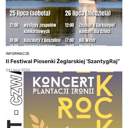
INFORMACJE
II Festiwal Piosenki Żeglarskiej 'SzantygRaj”
24 Lipca 2026