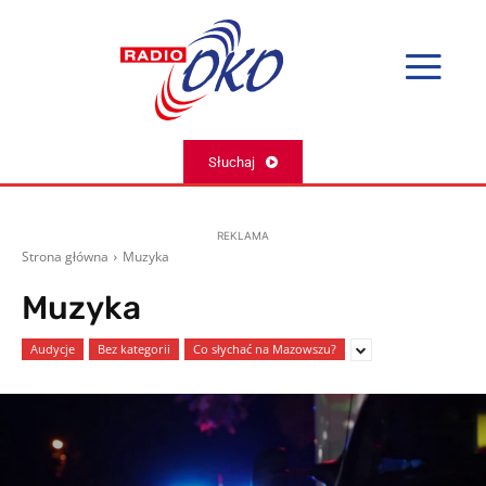
Słuchaj
REKLAMA
Strona główna
Muzyka
Muzyka
Audycje
Bez kategorii
Co słychać na Mazowszu?