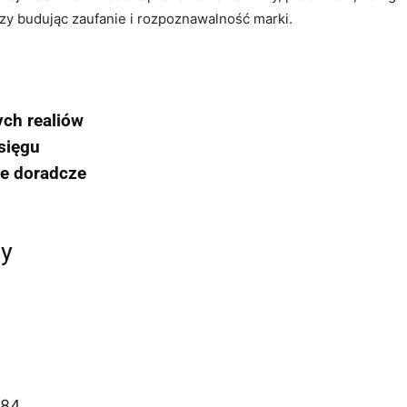
czy budując zaufanie i rozpoznawalność marki.
ch realiów
sięgu
ie doradcze
my
484