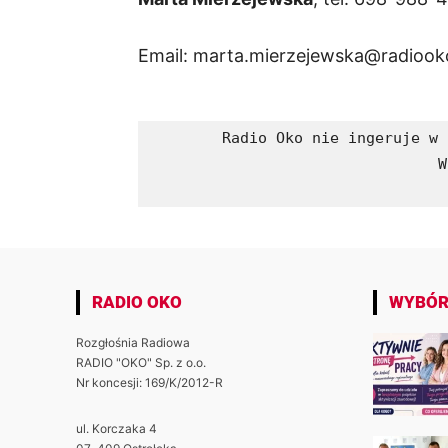
Email:
marta.mierzejewska@radiooko
Radio Oko nie ingeruje w 
W
RADIO OKO
WYBÓR
Rozgłośnia Radiowa
RADIO "OKO" Sp. z o.o.
Nr koncesji: 169/K/2012-R
ul. Korczaka 4