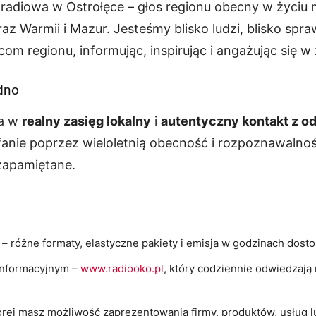
ja radiowa w Ostrołęce – głos regionu obecny w życi
 Warmii i Mazur. Jesteśmy blisko ludzi, blisko spr
 regionu, informując, inspirując i angażując się w 
edno
ja w
realny zasięg lokalny
i
autentyczny kontakt z o
ufanie poprzez wieloletnią obecność i rozpoznawalnoś
 zapamiętane.
– różne formaty, elastyczne pakiety i emisja w godzinach dost
informacyjnym –
www.radiooko.pl
, który codziennie odwiedzają
órej masz możliwość zaprezentowania firmy, produktów, usług 