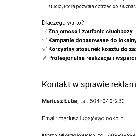
studio, która pozwala dotrzeć do słucha
Dlaczego warto?
✅
Znajomość i zaufanie słuchaczy
✅
Kampanie dopasowane do lokalny
✅
Korzystny stosunek kosztu do za
✅
Profesjonalna realizacja i wsparc
Kontakt w sprawie rekla
Mariusz Łuba
, tel.
604-949-230
Email:
mariusz.luba@radiooko.pl
Marta Mierzejewska
, tel. 698-988-