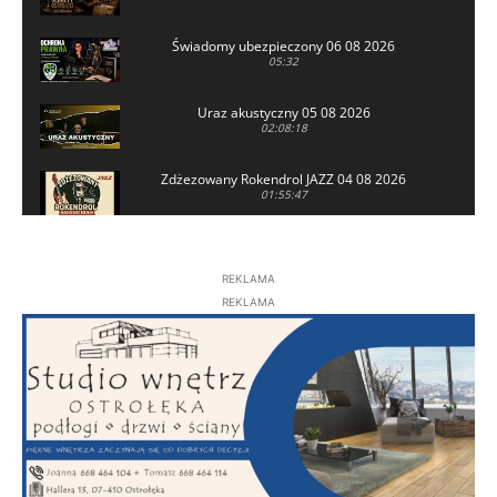
Świadomy ubezpieczony 06 08 2026
05:32
Uraz akustyczny 05 08 2026
02:08:18
Zdżezowany Rokendrol JAZZ 04 08 2026
01:55:47
Poranki u Joanki 05 08 2026
22:21
REKLAMA
REKLAMA
Modernizacja najstarszej stacji uzdatniania
wody w Rzekuniu
02:00
Zdżezowany Rokendrol HEAVY METAL 03 08
2026
01:57:43
Okiem kibica Jerzy Engel 03 08 2026
01:41:22