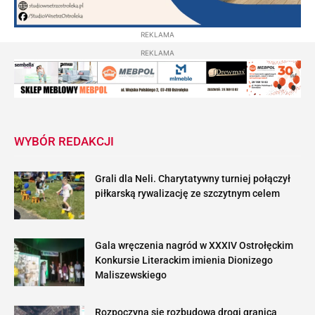
Zdżezowany Rokendroll ROCK 02 08 2026
01:54:46
REKLAMA
REKLAMA
WYBÓR REDAKCJI
Grali dla Neli. Charytatywny turniej połączył
piłkarską rywalizację ze szczytnym celem
Gala wręczenia nagród w XXXIV Ostrołęckim
Konkursie Literackim imienia Dionizego
Maliszewskiego
Rozpoczyna się rozbudowa drogi granica