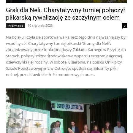
Grali dla Neli. Charytatywny turniej połączył
piłkarską rywalizację ze szczytnym celem
10 sierpnia 2026
Informacje
0
Na boisku liczyła się sportowa walka, lecz tego dnia najważniejszy był
wspólny cel. Charytatywny turniej piłkarski 'Gramy dla Neli”,
zorganizowany przez funkcjonariuszy Zakładu Karnego w Przytułach
Starych, połączył różne środowiska we wsparciu czteromiesięcznej
dziewczynki i jej rodziny. W sobotę, 8 sierpnia, na boisku Orlik przy
Szkole Podstawowej nr 2 w Ostrołęce spotkali się miłośnicy piłki
nożnej, przedstawiciele służb mundurowych oraz...