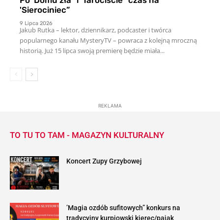
'Sierociniec”
9 Lipca 2026
Jakub Rutka – lektor, dziennikarz, podcaster i twórca
popularnego kanału MysteryTV – powraca z kolejną mroczną
historią. Już 15 lipca swoją premierę będzie miała...
REKLAMA
TO TU TO TAM - MAGAZYN KULTURALNY
Koncert Zupy Grzybowej
’Magia ozdób sufitowych” konkurs na
tradycyjny kurpiowski kierec/pająk