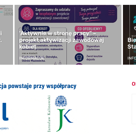
i
’Aktywnie w stronę pracy” –
.
projekt aktywizacji zawodowej
Bi
kobiet
St
INFORMACJE
INF
O