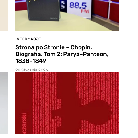
INFORMACJE
Strona po Stronie – Chopin.
Biografia. Tom 2: Paryż–Panteon,
1838–1849
28 Stycznia 2026