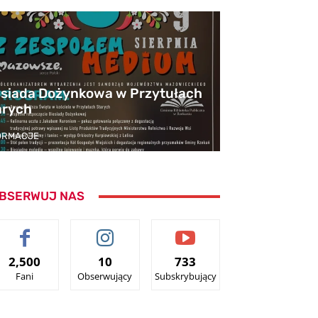
esiada Dożynkowa w Przytułach
arych
ORMACJE
BSERWUJ NAS
2,500
10
733
Fani
Obserwujący
Subskrybujący