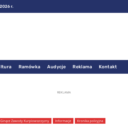
 2026 r.
ltura
Ramówka
Audycje
Reklama
Kontakt
REKLAMA
Ginące Zawody Kurpiowszczyzny
Informacje
Kronika policyjna