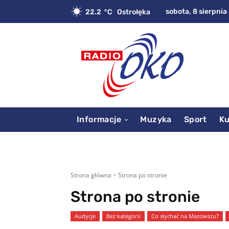
sobota, 8 sierpnia
22.2
C
Ostrołęka
Informacje
Muzyka
Sport
Ku
Strona główna
Strona po stronie
Strona po stronie
Audycje
Bez kategorii
Co słychać na Mazowszu?