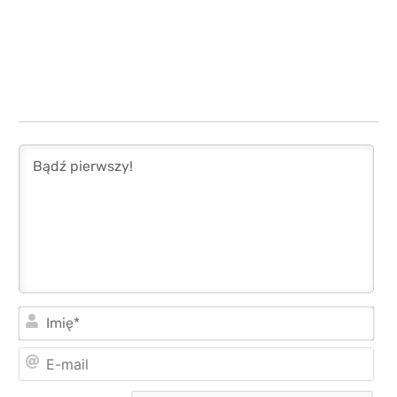
Imi
E-
mai