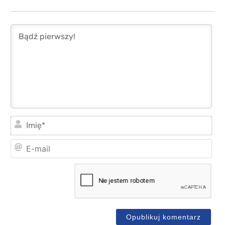
Imi
E-
mai