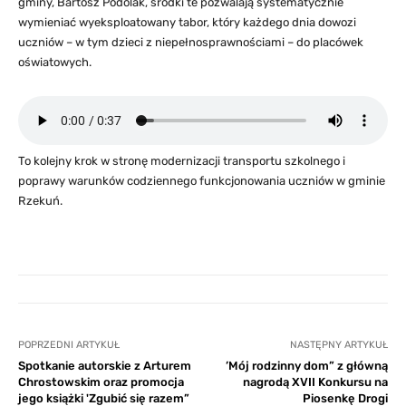
gminy, Bartosz Podolak, środki te pozwalają systematycznie
wymieniać wyeksploatowany tabor, który każdego dnia dowozi
uczniów – w tym dzieci z niepełnosprawnościami – do placówek
oświatowych.
To kolejny krok w stronę modernizacji transportu szkolnego i
poprawy warunków codziennego funkcjonowania uczniów w gminie
Rzekuń.
POPRZEDNI ARTYKUŁ
NASTĘPNY ARTYKUŁ
Spotkanie autorskie z Arturem
’Mój rodzinny dom” z główną
Chrostowskim oraz promocja
nagrodą XVII Konkursu na
jego książki 'Zgubić się razem”
Piosenkę Drogi