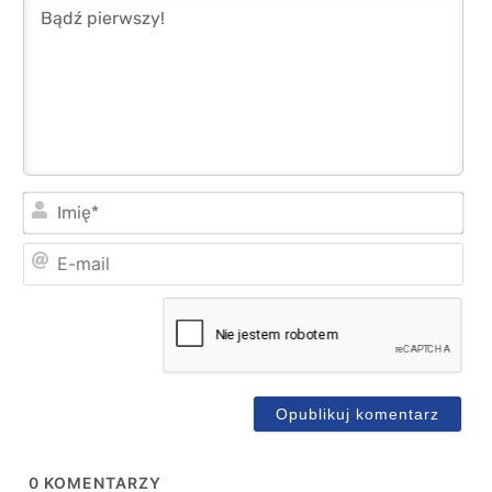
Imi
E-
mai
0
KOMENTARZY