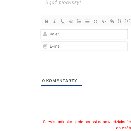
{}
[+]
I
E
m
0
KOMENTARZY
Serwis radiooko.pl nie ponosi odpowiedzialnośc
do osób,