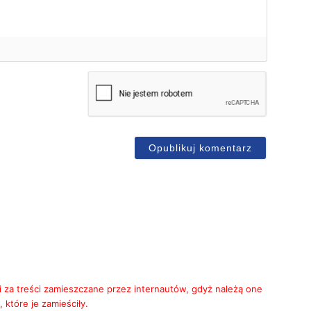
mię*
-
ail
i za treści zamieszczane przez internautów, gdyż należą one
 które je zamieściły.