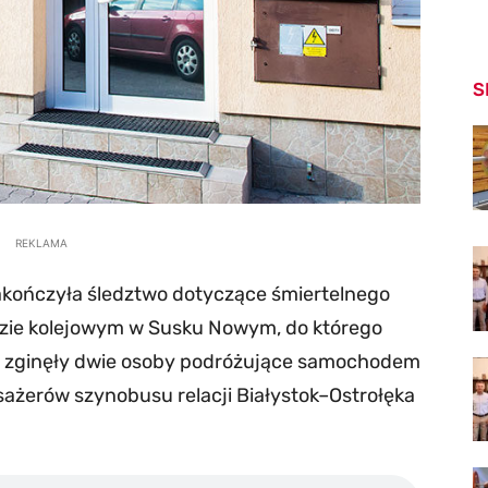
S
REKLAMA
akończyła śledztwo dotyczące śmiertelnego
dzie kolejowym w Susku Nowym, do którego
u zginęły dwie osoby podróżujące samochodem
sażerów szynobusu relacji Białystok–Ostrołęka