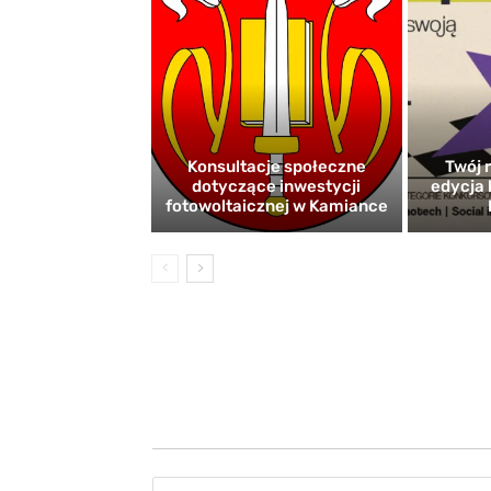
Konsultacje społeczne
Twój r
dotyczące inwestycji
edycja 
fotowoltaicznej w Kamiance