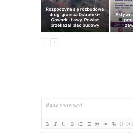
Rozpoczyna się rozbudowa
drogi granica Ostrołęki-
’Aktywni
Goworki-Ławy. Powiat
proj
przekazał plac budowy
zaw
{}
[+]