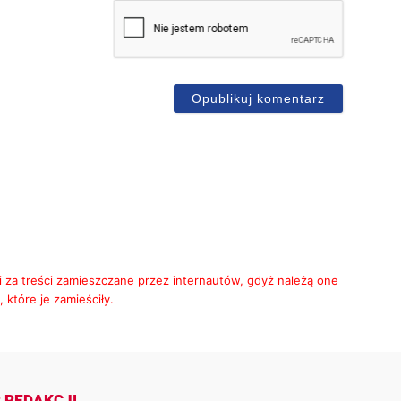
mię*
-
ail
i za treści zamieszczane przez internautów, gdyż należą one
 które je zamieściły.
 REDAKCJI