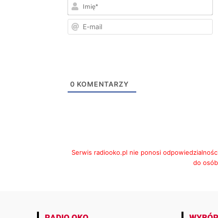
I
E
m
0
KOMENTARZY
Serwis radiooko.pl nie ponosi odpowiedzialnośc
do osób,
RADIO OKO
WYBÓR