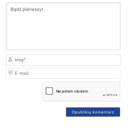
Imi
E-
mai