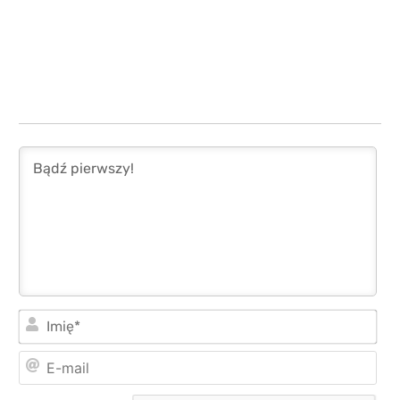
Imi
E-
mai