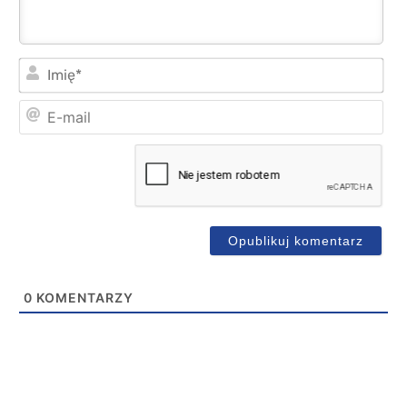
Imi
E-
mai
0
KOMENTARZY