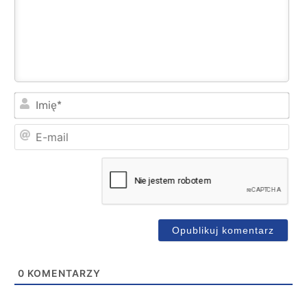
Imi
E-
mai
0
KOMENTARZY