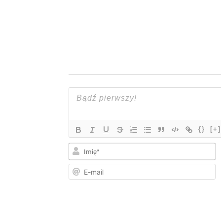
{}
[+]
I
E
m