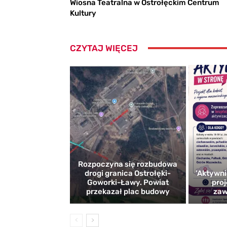
Wiosna Teatralna w Ostrołęckim Centrum
Kultury
CZYTAJ WIĘCEJ
Rozpoczyna się rozbudowa
drogi granica Ostrołęki-
’Aktywni
Goworki-Ławy. Powiat
proj
przekazał plac budowy
zaw