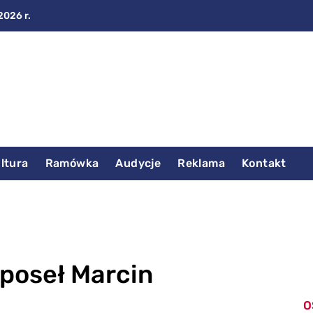
2026 r.
ltura
Ramówka
Audycje
Reklama
Kontakt
 poseł Marcin
O