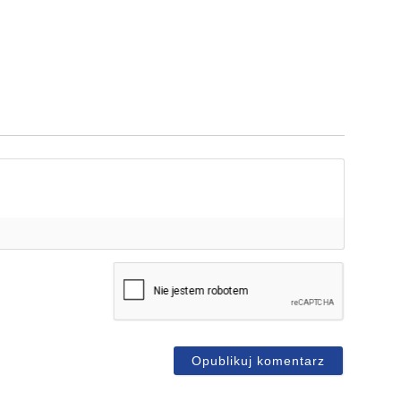
mię*
-
ail