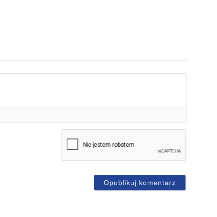
mię*
-
ail