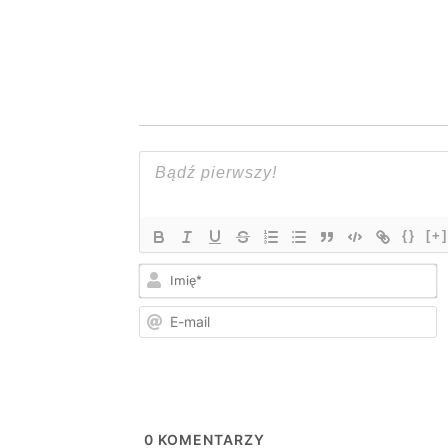
{}
[+]
I
E
m
0
KOMENTARZY