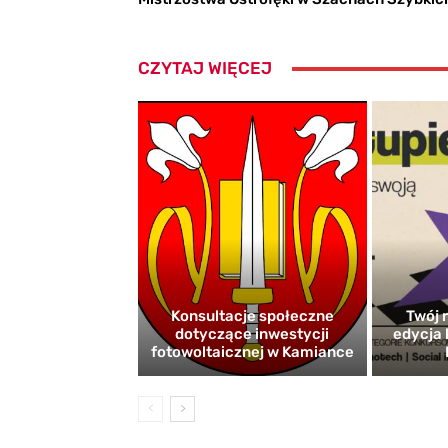
CZYTAJ WIĘCEJ
Konsultacje społeczne
Twój r
dotyczące inwestycji
edycja 
fotowoltaicznej w Kamiance