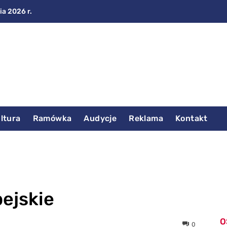
ia 2026 r.
ltura
Ramówka
Audycje
Reklama
Kontakt
ejskie
O
0