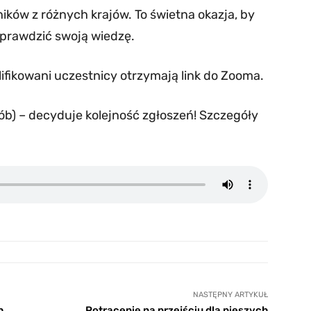
ków z różnych krajów. To świetna okazja, by
sprawdzić swoją wiedzę.
ifikowani uczestnicy otrzymają link do Zooma.
sób) – decyduje kolejność zgłoszeń! Szczegóły
NASTĘPNY ARTYKUŁ
h
Potrącenie na przejściu dla pieszych