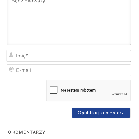
Imi
E-
mai
0
KOMENTARZY