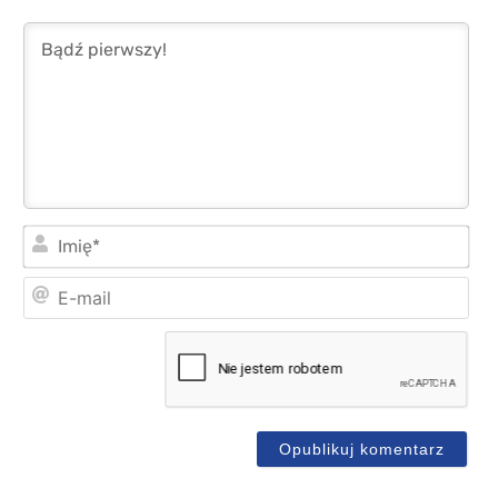
Imi
E-
mai