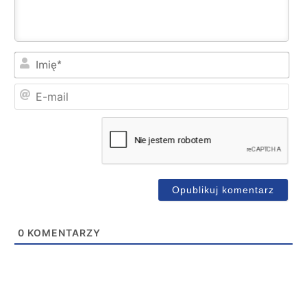
Imi
E-
mai
0
KOMENTARZY