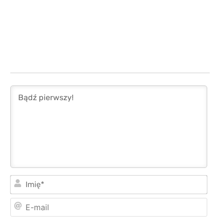
Imi
E-
mai