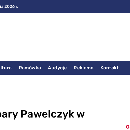
ia 2026 r.
ltura
Ramówka
Audycje
Reklama
Kontakt
rbary Pawelczyk w
O