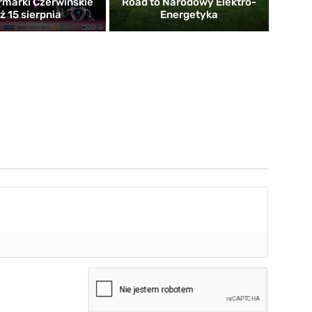
rmarki Czerwińskie
Road to Narodowy Elektro-
uż 15 sierpnia
Energetyka
mię*
-