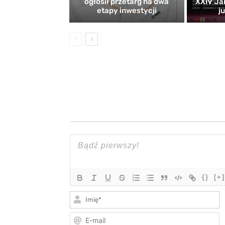
ogłosił przetarg na dwa
XXIV Ja
etapy inwestycji
j
{}
[+]
I
E