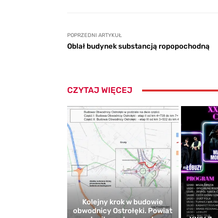
POPRZEDNI ARTYKUŁ
Oblał budynek substancją ropopochodną
CZYTAJ WIĘCEJ
Kolejny krok w budowie
obwodnicy Ostrołęki. Powiat