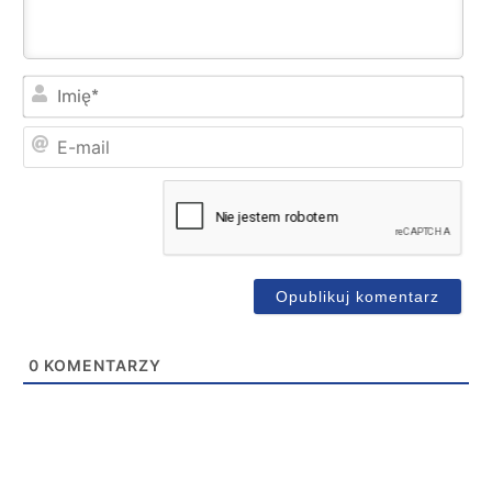
Imi
E-
mai
0
KOMENTARZY