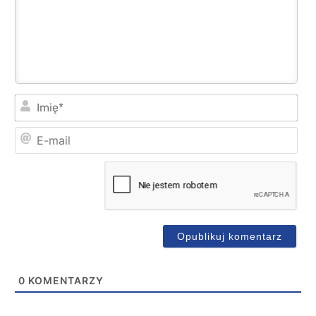
Imi
E-
mai
0
KOMENTARZY