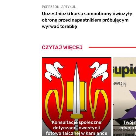
POPRZEDNI ARTYKUŁ
Uczestniczki kursu samoobrony ćwiczyły
obronę przed napastnikiem próbującym
wyrwać torebkę
CZYTAJ WIĘCEJ
Konsultacje społeczne
Twój r
dotyczące inwestycji
edycja 
fotowoltaicznej w Kamiance