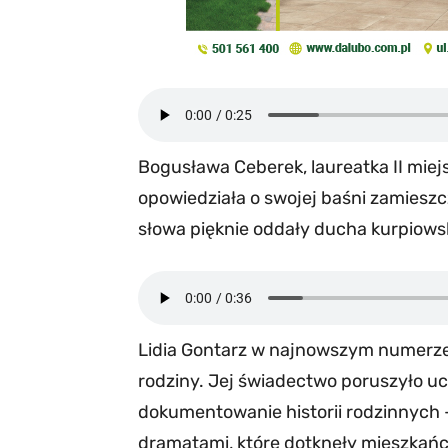
Bogusława Ceberek, laureatka II miejs
opowiedziała o swojej baśni zamies
słowa pięknie oddały ducha kurpiowski
Lidia Gontarz w najnowszym numerze
rodziny. Jej świadectwo poruszyło uc
dokumentowanie historii rodzinnych 
dramatami, które dotknęły mieszkań