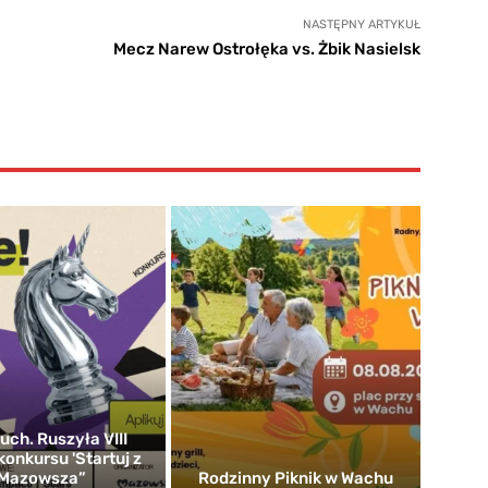
NASTĘPNY ARTYKUŁ
Mecz Narew Ostrołęka vs. Żbik Nasielsk
uch. Ruszyła VIII
konkursu 'Startuj z
Mazowsza”
Rodzinny Piknik w Wachu