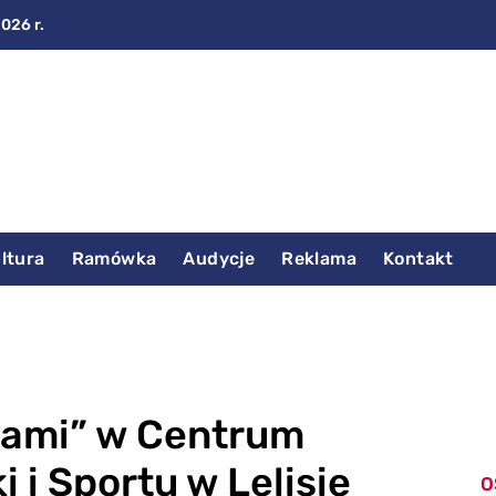
2026 r.
ltura
Ramówka
Audycje
Reklama
Kontakt
piami” w Centrum
i i Sportu w Lelisie
O