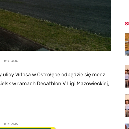
S
REKLAMA
y ulicy Witosa w Ostrołęce odbędzie się mecz
sielsk w ramach Decathlon V Ligi Mazowieckiej,
REKLAMA