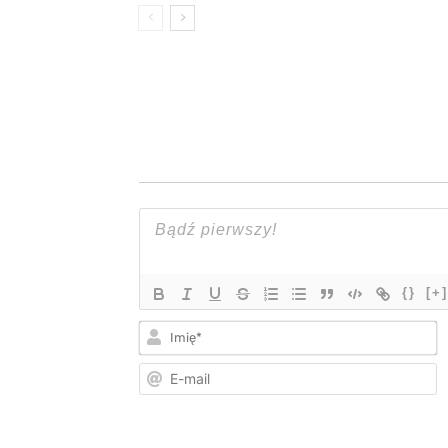
{}
[+]
I
E
m