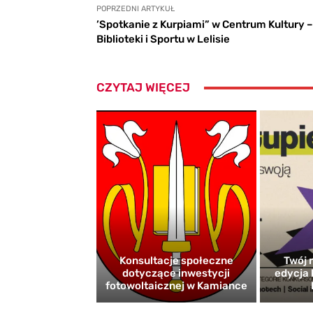
POPRZEDNI ARTYKUŁ
’Spotkanie z Kurpiami” w Centrum Kultury –
Biblioteki i Sportu w Lelisie
CZYTAJ WIĘCEJ
Konsultacje społeczne
Twój r
dotyczące inwestycji
edycja 
fotowoltaicznej w Kamiance