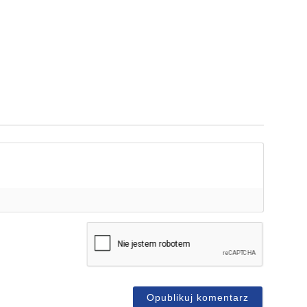
mię*
-
ail