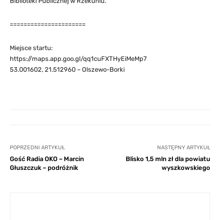
Biblioteki Publicznej w Rzekuniu.
======================
Miejsce startu:
https://maps.app.goo.gl/qq1cuFXTHyEiMeMp7
53.001602, 21.512960 – Olszewo-Borki
POPRZEDNI ARTYKUŁ
NASTĘPNY ARTYKUŁ
Gość Radia OKO – Marcin
Blisko 1,5 mln zł dla powiatu
Głuszczuk – podróżnik
wyszkowskiego