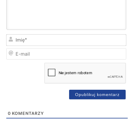
Imi
E-
mai
0
KOMENTARZY