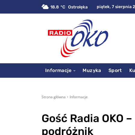
piątek, 7 sierpnia 
18.8
C
Ostrołęka
Informacje
Muzyka
Sport
Ku
Strona główna
Informacje
Gość Radia OKO –
podróżnik