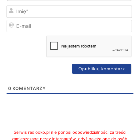
Imi
E-
mai
0
KOMENTARZY
Serwis radiooko.pl nie ponosi odpowiedzialności za treści
zamieszczane przez internautów, gdyż należą one do osób,