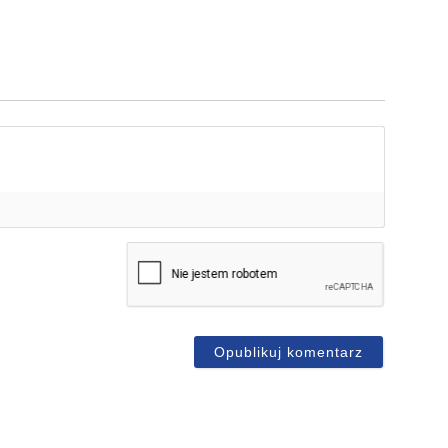
mię*
-
ail