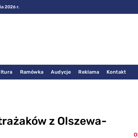
ia 2026 r.
ltura
Ramówka
Audycje
Reklama
Kontakt
trażaków z Olszewa-
O