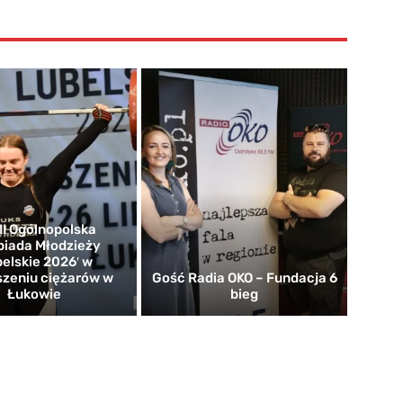
I Ogólnopolska
piada Młodzieży
belskie 2026′ w
zeniu ciężarów w
Gość Radia OKO – Fundacja 6
Łukowie
bieg