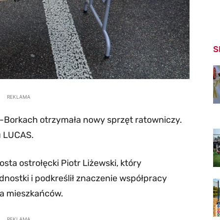
S
REKLAMA
-Borkach otrzymała nowy sprzęt ratowniczy.
u LUCAS.
sta ostrołęcki Piotr Liżewski, który
nostki i podkreślił znaczenie współpracy
a mieszkańców.
REKLAMA