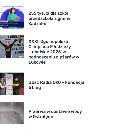
255 tys. zł dla szkół i
przedszkola z gminy
Kadzidło
XXXII Ogólnopolska
Olimpiada Młodzieży
'Lubelskie 2026′ w
podnoszeniu ciężarów w
Łukowie
Gość Radia OKO – Fundacja
6 bieg
Przerwa w dostawie wody
w Ostrołęce