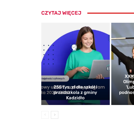
CZYTAJ WIĘCEJ
XXXI
Olim
255 tys. zł dla szkół i
'Lu
przedszkola z gminy
podnos
Kadzidło