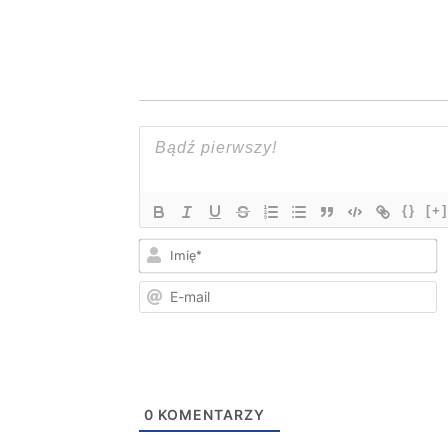
{}
[+]
I
E
m
0
KOMENTARZY