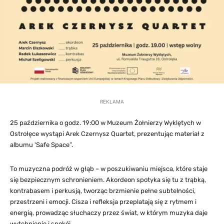
REKLAMA
25 października o godz. 19:00 w Muzeum Żołnierzy Wyklętych w
Ostrołęce wystąpi Arek Czernysz Quartet, prezentując materiał z
albumu 'Safe Space”.
To muzyczna podróż w głąb – w poszukiwaniu miejsca, które staje
się bezpiecznym schronieniem. Akordeon spotyka się tu z trąbką,
kontrabasem i perkusją, tworząc brzmienie pełne subtelności,
przestrzeni i emocji. Cisza i refleksja przeplatają się z rytmem i
energią, prowadząc słuchaczy przez świat, w którym muzyka daje
wytchnienie i spokój.