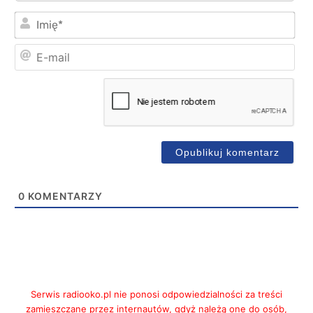
Imi
E-
mai
0
KOMENTARZY
Serwis radiooko.pl nie ponosi odpowiedzialności za treści
zamieszczane przez internautów, gdyż należą one do osób,