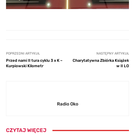
POPRZEDNI ARTYKUŁ
NASTĘPNY ARTYKUŁ
Przed nami II tura cyklu 3 x K –
Charytatywna Zbiórka Książek
Kurpiowski Kilometr
w II LO
Radio Oko
CZYTAJ WIĘCEJ