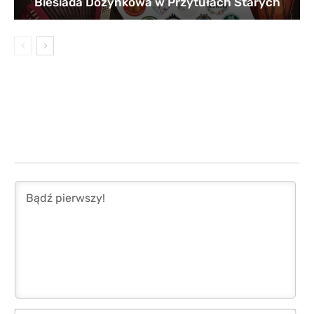
Biesiada Dożynkowa w Przytułach Starych