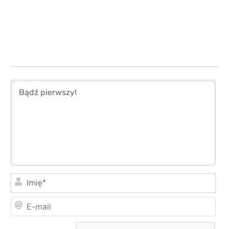
Imi
E-
mai