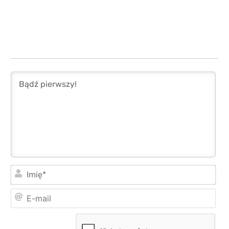
Imi
E-
mai