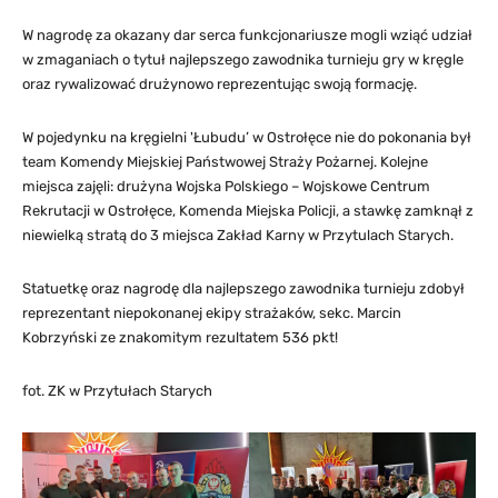
W nagrodę za okazany dar serca funkcjonariusze mogli wziąć udział
w zmaganiach o tytuł najlepszego zawodnika turnieju gry w kręgle
oraz rywalizować drużynowo reprezentując swoją formację.
W pojedynku na kręgielni 'Łubudu’ w Ostrołęce nie do pokonania był
team Komendy Miejskiej Państwowej Straży Pożarnej. Kolejne
miejsca zajęli: drużyna Wojska Polskiego – Wojskowe Centrum
Rekrutacji w Ostrołęce, Komenda Miejska Policji, a stawkę zamknął z
niewielką stratą do 3 miejsca Zakład Karny w Przytulach Starych.
Statuetkę oraz nagrodę dla najlepszego zawodnika turnieju zdobył
reprezentant niepokonanej ekipy strażaków, sekc. Marcin
Kobrzyński ze znakomitym rezultatem 536 pkt!
fot. ZK w Przytułach Starych