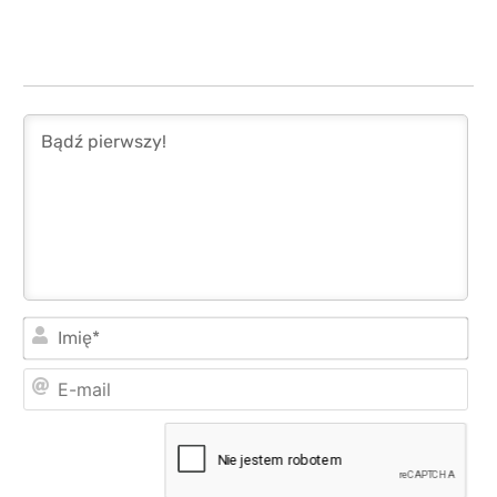
Imi
E-
mai