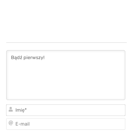
Imi
E-
mai