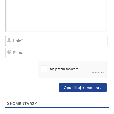
Imi
E-
mai
0
KOMENTARZY