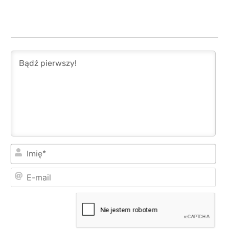
Imi
E-
mai