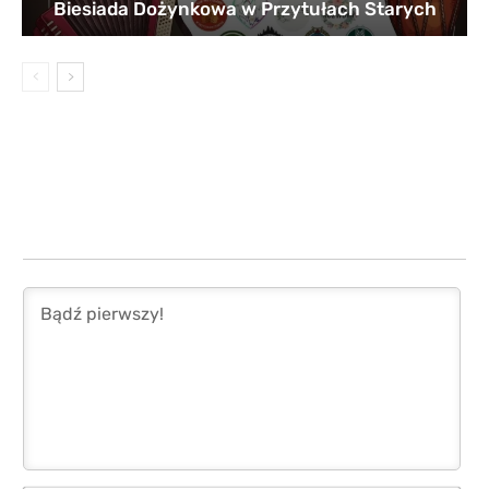
Biesiada Dożynkowa w Przytułach Starych