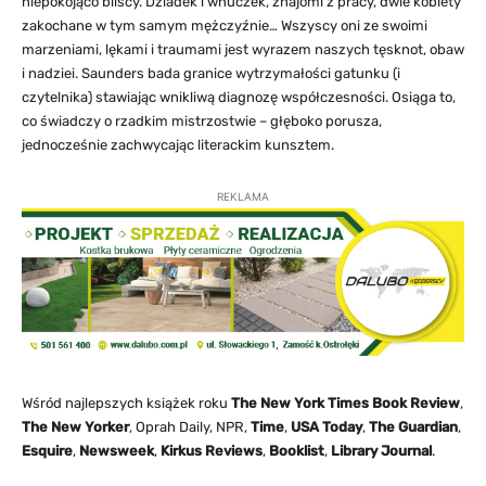
niepokojąco bliscy. Dziadek i wnuczek, znajomi z pracy, dwie kobiety
zakochane w tym samym mężczyźnie… Wszyscy oni ze swoimi
marzeniami, lękami i traumami jest wyrazem naszych tęsknot, obaw
i nadziei. Saunders bada granice wytrzymałości gatunku (i
czytelnika) stawiając wnikliwą diagnozę współczesności. Osiąga to,
co świadczy o rzadkim mistrzostwie – głęboko porusza,
jednocześnie zachwycając literackim kunsztem.
REKLAMA
Wśród najlepszych książek roku
The New York Times Book Review
,
The New Yorker
, Oprah Daily, NPR,
Time
,
USA Today
,
The Guardian
,
Esquire
,
Newsweek
,
Kirkus Reviews
,
Booklist
,
Library Journal
.