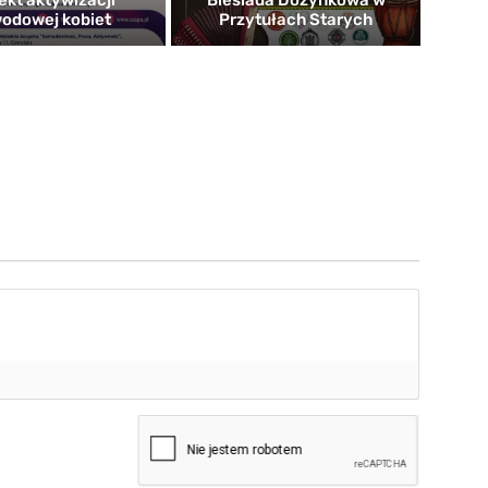
ekt aktywizacji
Biesiada Dożynkowa w
odowej kobiet
Przytułach Starych
mię*
-