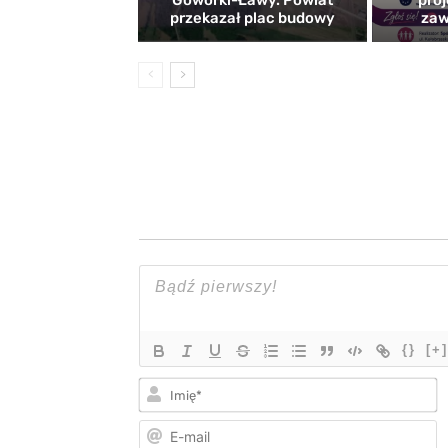
Goworki-Ławy. Powiat
proj
przekazał plac budowy
zaw
{}
[+]
I
E