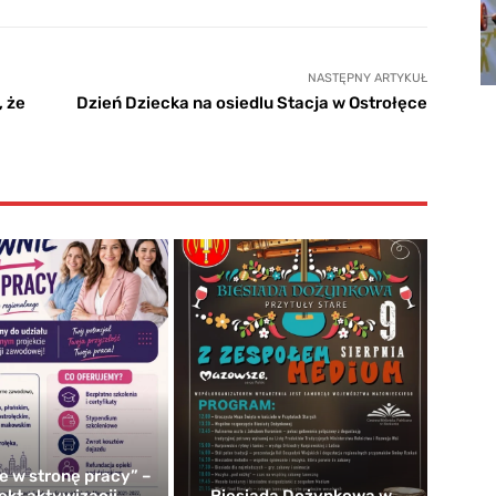
NASTĘPNY ARTYKUŁ
, że
Dzień Dziecka na osiedlu Stacja w Ostrołęce
e w stronę pracy” –