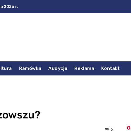
ia 2026 r.
ltura
Ramówka
Audycje
Reklama
Kontakt
azowszu?
O
0