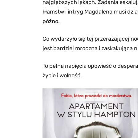
najgłębszych lękach. Żądania eskalują
kłamstw i intryg Magdalena musi dział
późno.
Co wydarzyło się tej przerażającej 
jest bardziej mroczna i zaskakująca 
To pełna napięcia opowieść o despera
życie i wolność.