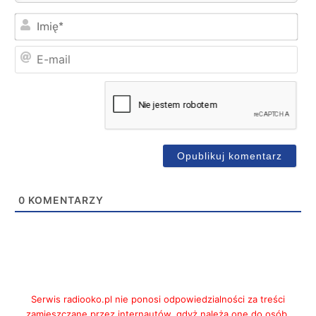
Imi
E-
mai
0
KOMENTARZY
Serwis radiooko.pl nie ponosi odpowiedzialności za treści
zamieszczane przez internautów, gdyż należą one do osób,