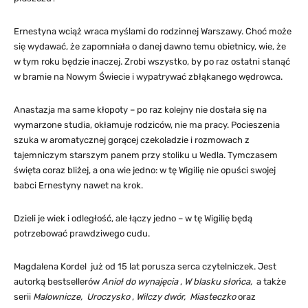
Ernestyna wciąż wraca myślami do rodzinnej Warszawy. Choć może
się wydawać, że zapomniała o danej dawno temu obietnicy, wie, że
w tym roku będzie inaczej. Zrobi wszystko, by po raz ostatni stanąć
w bramie na Nowym Świecie i wypatrywać zbłąkanego wędrowca.
Anastazja ma same kłopoty – po raz kolejny nie dostała się na
wymarzone studia, okłamuje rodziców, nie ma pracy. Pocieszenia
szuka w aromatycznej gorącej czekoladzie i rozmowach z
tajemniczym starszym panem przy stoliku u Wedla. Tymczasem
święta coraz bliżej, a ona wie jedno: w tę Wigilię nie opuści swojej
babci Ernestyny nawet na krok.
Dzieli je wiek i odległość, ale łączy jedno – w tę Wigilię będą
potrzebować prawdziwego cudu.
Magdalena Kordel
już od 15 lat porusza serca czytelniczek. Jest
autorką bestsellerów
Anioł do wynajęcia
,
W blasku słońca,
a także
serii
Malownicze,
Uroczysko
,
Wilczy dwór,
Miasteczko
oraz