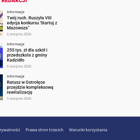
 REDAKCJI
Informacje
Twój ruch. Ruszyła VIII
edycja konkursu 'Startuj z
Mazowsza”
6 sierpnia 2026
Informacje
255 tys. zł dla szkół i
przedszkola z gminy
Kadzidło
6 sierpnia 2026
Informacje
Ratusz w Ostrołęce
przejdzie kompleksową
rewitalizację
5 sierpnia 2026
prywatności
Prawa stron trzecich
Warunki korzystania