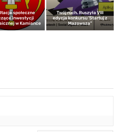
ltacje społeczne
Twój ruch. Ruszyła VIII
zące inwestycji
edycja konkursu 'Startuj z
aicznej w Kamiance
Mazowsza”