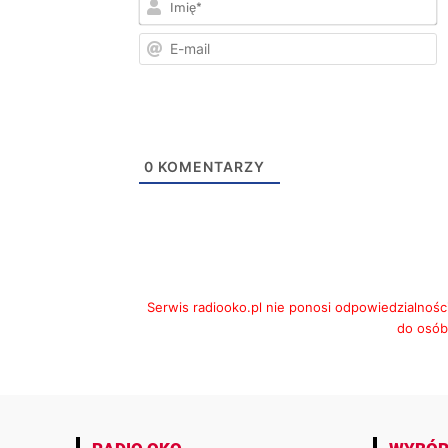
I
E
m
0
KOMENTARZY
Serwis radiooko.pl nie ponosi odpowiedzialnośc
do osób,