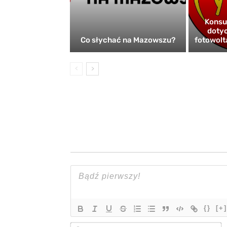
Konsu
dotyc
Co słychać na Mazowszu?
fotowolt
{}
[+]