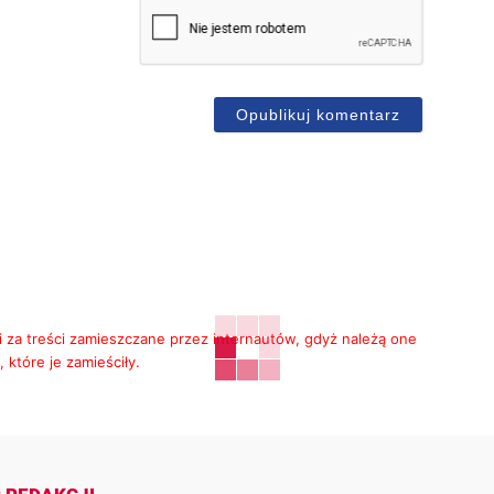
mię*
-
ail
i za treści zamieszczane przez internautów, gdyż należą one
 które je zamieściły.