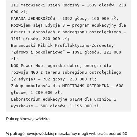
III Mazowiecki Dzień Rodziny – 1639 głosów, 238 
000 zł;

PARADA JEDNOROŻCÓW – 1392 głosy, 160 000 zł;

Rozwijam się! Edycja 3 – program edukacyjny dla 
dzieci i dorosłych z podregionu ostrołęckiego – 
1191 głosów, 240 000 zł;

Baranowski Piknik Profilaktyczno-Zdrowotny 
'Zdrowo i pokoleniowo” – 1091 głosów, 221 000 
zł;

NGO Power Hub: ognisko dobrej energii dla 
rozwoju NGO z terenu subregionu ostrołęckiego 
(2 edycja) – 702 głosy, 233 000 zł;

Zakup ambulansów dla MEDITRANS OSTROŁĘKA – 608 
głosów, 1 200 000 zł;

Laboratorium edukacyjne STEAM dla uczniów w 
Wyszkowie – 608 głosów, 1 195 000 zł.
Pula ogólnowojewódzka
W puli ogólnowojewódzkiej mieszkańcy mogli wybierać spośród 60