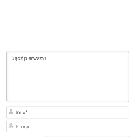
Imi
E-
mai