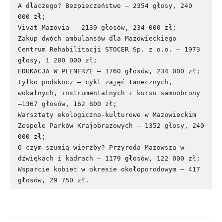
A dlaczego? Bezpieczeństwo – 2354 głosy, 240 
000 zł;

Vivat Mazovia – 2139 głosów, 234 000 zł;

Zakup dwóch ambulansów dla Mazowieckiego 
Centrum Rehabilitacji STOCER Sp. z o.o. – 1973 
głosy, 1 200 000 zł;

EDUKACJA W PLENERZE – 1760 głosów, 234 000 zł;

Tylko podskocz – cykl zajęć tanecznych, 
wokalnych, instrumentalnych i kursu samoobrony 
–1367 głosów, 162 800 zł;

Warsztaty ekologiczno-kulturowe w Mazowieckim 
Zespole Parków Krajobrazowych – 1352 głosy, 240 
000 zł;

O czym szumią wierzby? Przyroda Mazowsza w 
dźwiękach i kadrach – 1179 głosów, 122 000 zł;

Wsparcie kobiet w okresie okołoporodowym – 417 
głosów, 29 750 zł.