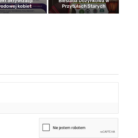
ekt aktywizacji
Biesiada Dożynkowa w
odowej kobiet
Przytułach Starych
mię*
-