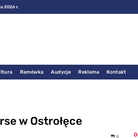
ia 2026 r.
ltura
Ramówka
Audycje
Reklama
Kontakt
se w Ostrołęce
O
0