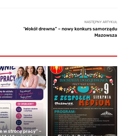
NASTĘPNY ARTYKUŁ
’Wokół drewna” – nowy konkurs samorządu
Mazowsza
e w stronę pracy” –