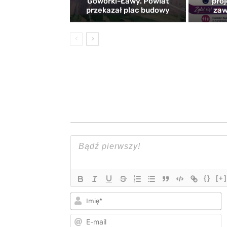
Goworki-Ławy. Powiat
proj
przekazał plac budowy
zaw
{}
[+]
I
E