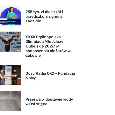
255 tys. zł dla szkół i
przedszkola z gminy
Kadzidło
XXXII Ogólnopolska
Olimpiada Młodzieży
'Lubelskie 2026′ w
podnoszeniu ciężarów w
Łukowie
Gość Radia OKO – Fundacja
6 bieg
Przerwa w dostawie wody
w Ostrołęce