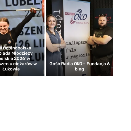
I Ogólnopolska
piada Młodzieży
belskie 2026′ w
zeniu ciężarów w
Gość Radia OKO – Fundacja 6
Łukowie
bieg