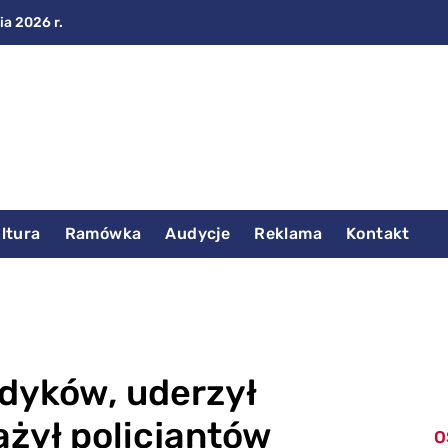
ia 2026 r.
ltura
Ramówka
Audycje
Reklama
Kontakt
edyków, uderzył
ażył policjantów
O