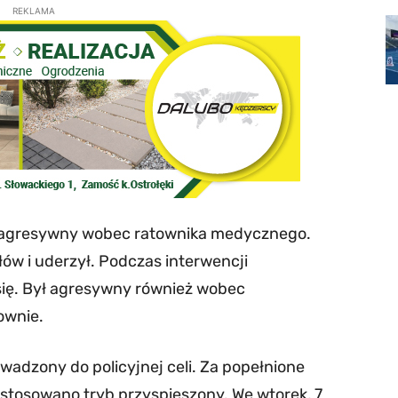
REKLAMA
był agresywny wobec ratownika medycznego.
ów i uderzył. Podczas interwencji
się. Był agresywny również wobec
łownie.
adzony do policyjnej celi. Za popełnione
stosowano tryb przyspieszony. We wtorek, 7