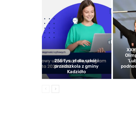
XXXI
Olim
255 tys. zł dla szkół i
'Lu
przedszkola z gminy
podnos
Kadzidło