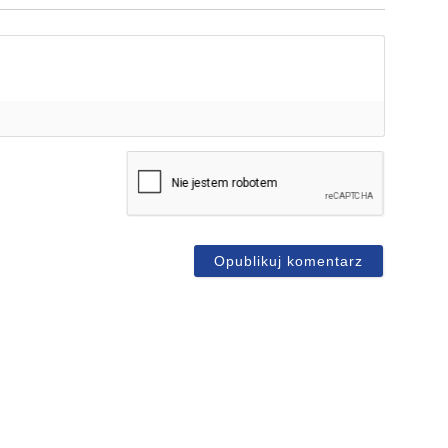
mię*
-
ail