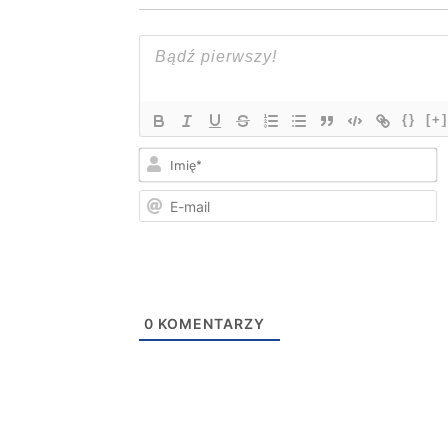
{}
[+]
I
E
m
0
KOMENTARZY