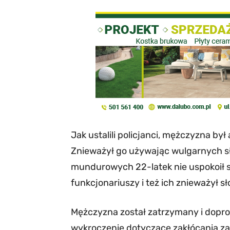
Jak ustalili policjanci, mężczyzna 
Znieważył go używając wulgarnych sł
mundurowych 22-latek nie uspokoił 
funkcjonariuszy i też ich znieważył s
Mężczyzna został zatrzymany i doprow
wykroczenie dotyczące zakłócania za