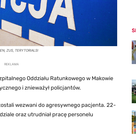
S
SEN, ZUS, TERYTORIALSI
REKLAMA
 Szpitalnego Oddziału Ratunkowego w Makowie
cznego i znieważył policjantów.
 zostali wezwani do agresywnego pacjenta. 22-
ddziale oraz utrudniał pracę personelu