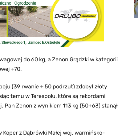
 wagowej do 60 kg, a Zenon Grądzki w kategorii
owej +70.
oju (39 rwanie + 50 podrzut) zdobył złoty
siąc temu w Terespolu, które są rekordami
ej. Pan Zenon z wynikiem 113 kg (50+63) stanął
w Koper z Dąbrówki Małej woj. warmińsko-