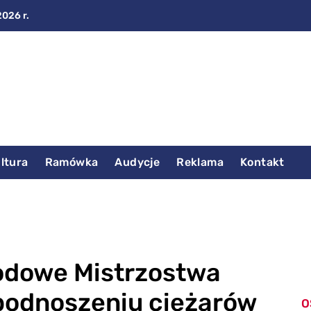
2026 r.
ltura
Ramówka
Audycje
Reklama
Kontakt
odowe Mistrzostwa
 podnoszeniu ciężarów
O