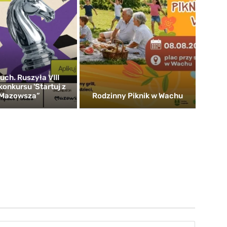
uch. Ruszyła VIII
konkursu 'Startuj z
Mazowsza”
Rodzinny Piknik w Wachu