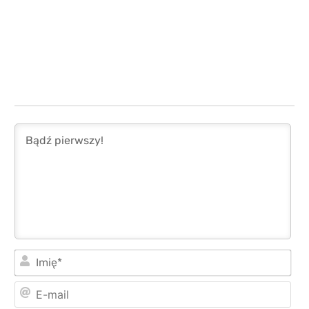
Imi
E-
mai