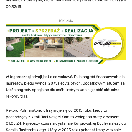
Misiewicz z Olsztyna, który 10-kilometrową trasę ukończył z czasem
00:32:15.
REKLAMA
W tegorocznej edycji jest o co walczyć. Pula nagród finansowych dla
laureatów biegu wynosi 20 tysięcy złotych. Dodatkowym atutem są
także nagrody specjalne dla osób, którym uda się pobić aktualne
rekordy tras.
Rekord Półmaratonu utrzymuje się od 2015 roku, kiedy to
pochodzący z Kenii Joel Kosgei Komen wbiegł na metę z czasem
01:05:24. Najlepszy czas na dystansie Kurpiowskiej Dychy należy do
Kamila Jastrzębskiego, który w 2023 roku pokonał trasę w czasie