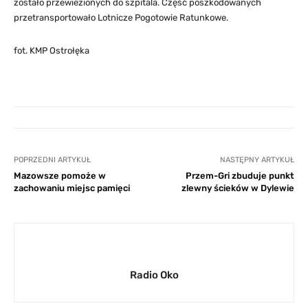
zostało przewiezionych do szpitala. Część poszkodowanych
przetransportowało Lotnicze Pogotowie Ratunkowe.
fot. KMP Ostrołęka
POPRZEDNI ARTYKUŁ
NASTĘPNY ARTYKUŁ
Mazowsze pomoże w
Przem-Gri zbuduje punkt
zachowaniu miejsc pamięci
zlewny ścieków w Dylewie
Radio Oko