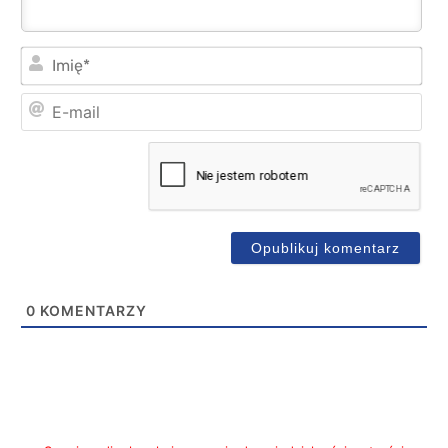
Imi
E-
mai
0
KOMENTARZY